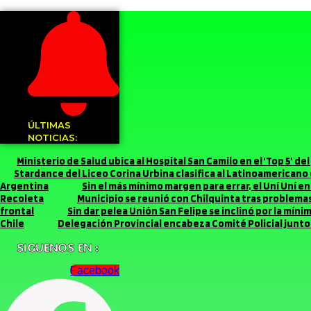
ÚLTIMAS
NOTICIAS:
Ministerio de Salud ubica al Hospital San Camilo en el ‘Top 5’ d
Stardance del Liceo Corina Urbina clasifica al Latinoamerican
Argentina
Sin el más mínimo margen para errar, el Uní Uní 
Recoleta
Municipio se reunió con Chilquinta tras problemas 
frontal
Sin dar pelea Unión San Felipe se inclinó por la míni
Chile
Delegación Provincial encabeza Comité Policial junto 
SIGUENOS EN :
Facebook