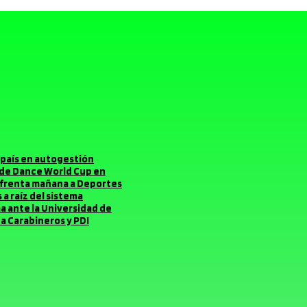
el país en autogestión
o de Dance World Cup en
enfrenta mañana a Deportes
a raíz del sistema
ma ante la Universidad de
a Carabineros y PDI