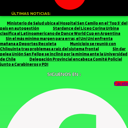
ÚLTIMAS NOTICIAS:
Ministerio de Salud ubica al Hospital San Camilo en el ‘Top 5’ del
país en autogestión
Stardance del Liceo Corina Urbina
clasifica al Latinoamericano de Dance World Cup en Argentina
Sin el más mínimo margen para errar, el Uní Uní enfrenta
mañana a Deportes Recoleta
Municipio se reunió con
Chilquinta tras problemas a raíz del sistema frontal
Sin dar
pelea Unión San Felipe se inclinó por la mínima ante la Universidad
de Chile
Delegación Provincial encabeza Comité Policial
junto a Carabineros y PDI
SIGUENOS EN :
Faceb