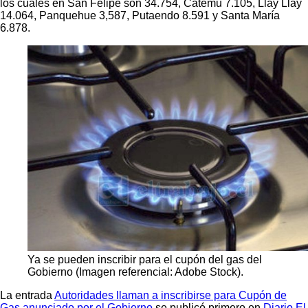
los cuales en San Felipe son 34.754, Catemu 7.105, Llay Llay
14.064, Panquehue 3,587, Putaendo 8.591 y Santa María
6.878.
Ya se pueden inscribir para el cupón del gas del
Gobierno (Imagen referencial: Adobe Stock).
La entrada
Autoridades llaman a inscribirse para Cupón de
Gas anunciado por el Gobierno
se publicó primero en
Diario El