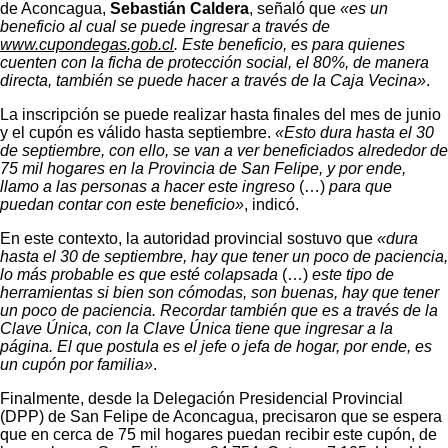
de Aconcagua,
Sebastián Caldera
, señaló que
«es un
beneficio al cual se puede ingresar a través de
www.cupondegas.gob.cl
. Este beneficio, es para quienes
cuenten con la ficha de protección social, el 80%, de manera
directa, también se puede hacer a través de la Caja Vecina»
.
La inscripción se puede realizar hasta finales del mes de junio
y el cupón es válido hasta septiembre.
«Esto dura hasta el 30
de septiembre, con ello, se van a ver beneficiados alrededor de
75 mil hogares en la Provincia de San Felipe, y por ende,
llamo a las personas a hacer este ingreso
(…)
para que
puedan contar con este beneficio»
, indicó.
En este contexto, la autoridad provincial sostuvo que
«dura
hasta el 30 de septiembre, hay que tener un poco de paciencia,
lo más probable es que esté colapsada
(…)
este tipo de
herramientas si bien son cómodas, son buenas, hay que tener
un poco de paciencia. Recordar también que es a través de la
Clave Única, con la Clave Única tiene que ingresar a la
página. El que postula es el jefe o jefa de hogar, por ende, es
un cupón por familia»
.
Finalmente, desde la Delegación Presidencial Provincial
(DPP) de San Felipe de Aconcagua, precisaron que se espera
que en cerca de 75 mil hogares puedan recibir este cupón, de