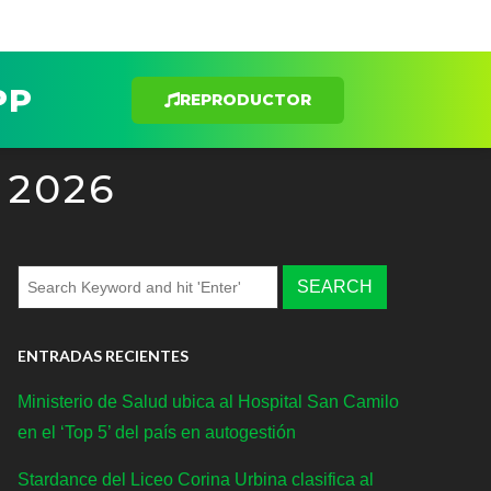
PP
REPRODUCTOR
 2026
ENTRADAS RECIENTES
Ministerio de Salud ubica al Hospital San Camilo
en el ‘Top 5’ del país en autogestión
Stardance del Liceo Corina Urbina clasifica al