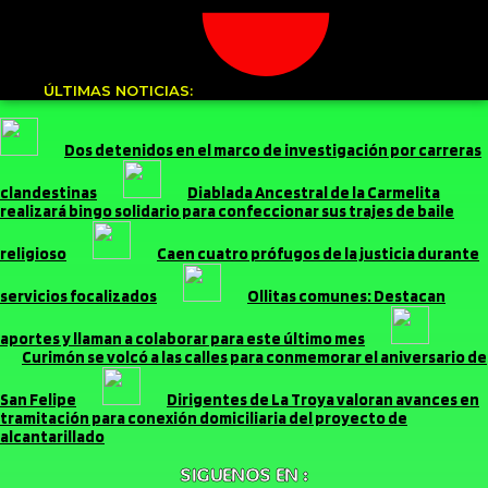
ÚLTIMAS NOTICIAS:
Dos detenidos en el marco de investigación por carreras
clandestinas
Diablada Ancestral de la Carmelita
realizará bingo solidario para confeccionar sus trajes de baile
religioso
Caen cuatro prófugos de la justicia durante
servicios focalizados
Ollitas comunes: Destacan
aportes y llaman a colaborar para este último mes
Curimón se volcó a las calles para conmemorar el aniversario de
San Felipe
Dirigentes de La Troya valoran avances en
tramitación para conexión domiciliaria del proyecto de
alcantarillado
SIGUENOS EN :