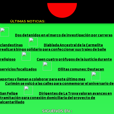
ÚLTIMAS NOTICIAS:
Dos detenidos en el marco de investigación por carreras
clandestinas
Diablada Ancestral de la Carmelita
realizará bingo solidario para confeccionar sus trajes de baile
religioso
Caen cuatro prófugos de la justicia durante
servicios focalizados
Ollitas comunes: Destacan
aportes y llaman a colaborar para este último mes
Curimón se volcó a las calles para conmemorar el aniversario de
San Felipe
Dirigentes de La Troya valoran avances en
tramitación para conexión domiciliaria del proyecto de
alcantarillado
SIGUENOS EN :