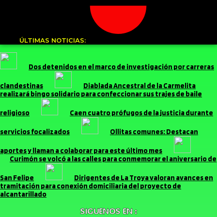
ÚLTIMAS NOTICIAS:
Dos detenidos en el marco de investigación por carreras
clandestinas
Diablada Ancestral de la Carmelita
realizará bingo solidario para confeccionar sus trajes de baile
religioso
Caen cuatro prófugos de la justicia durante
servicios focalizados
Ollitas comunes: Destacan
aportes y llaman a colaborar para este último mes
Curimón se volcó a las calles para conmemorar el aniversario de
San Felipe
Dirigentes de La Troya valoran avances en
tramitación para conexión domiciliaria del proyecto de
alcantarillado
SIGUENOS EN :