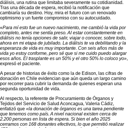
diálisis, una rutina que limitaba severamente su cotidianidad.
Tras una década de espera, recibió la notificación que
cambiaría su destino. Hoy, mira el futuro con un renovado
optimismo y un fuerte compromiso con su autocuidado.
«
Para mí esto fue un nuevo nacimiento, me cambió la vida por
completo, antes me sentía preso. Al estar constantemente en
diálisis no tenía opciones de salir, viajar o conocer, sobre todo,
ahora en mi etapa de jubilado. La diálisis te va debilitando y la
esperanza de vida es muy importante. Con seis años más de
vida yo estoy conforme, pero sé que si me cuido puedo alargar
esos años. El trasplante es un 50% y el otro 50% lo coloco yo»
,
expresó el paciente.
A pesar de historias de éxito como la de Edison, las cifras de
donación en Chile evidencian que aún queda un largo camino
por recorrer para cubrir la demanda de quienes esperan una
segunda oportunidad de vida.
Al respecto, la referente de Procuramiento de Órganos y
Tejidos del Servicio de Salud Aconcagua, Valeria Cádiz,
enfatizó que
«la donación de órganos es una tarea pendiente
que tenemos como país. A nivel nacional existen cerca de
2.200 personas en lista de espera. Si bien el año 2025
cerramos con 168 donantes efectivos, lo que permitió realizar