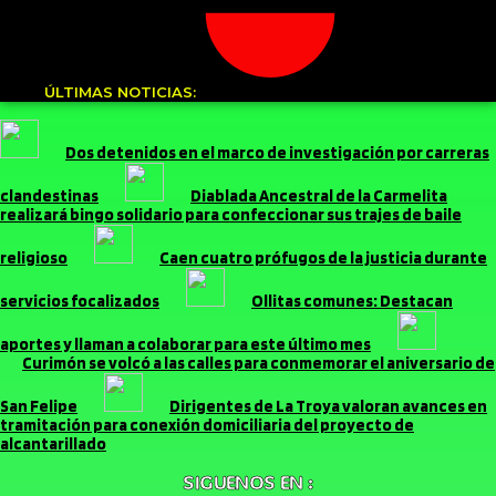
ÚLTIMAS NOTICIAS:
Dos detenidos en el marco de investigación por carreras
clandestinas
Diablada Ancestral de la Carmelita
realizará bingo solidario para confeccionar sus trajes de baile
religioso
Caen cuatro prófugos de la justicia durante
servicios focalizados
Ollitas comunes: Destacan
aportes y llaman a colaborar para este último mes
Curimón se volcó a las calles para conmemorar el aniversario de
San Felipe
Dirigentes de La Troya valoran avances en
tramitación para conexión domiciliaria del proyecto de
alcantarillado
SIGUENOS EN :