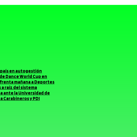
el país en autogestión
o de Dance World Cup en
enfrenta mañana a Deportes
a raíz del sistema
ma ante la Universidad de
a Carabineros y PDI