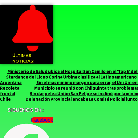
ÚLTIMAS
NOTICIAS:
Ministerio de Salud ubica al Hospital San Camilo en el ‘Top 5’ d
Stardance del Liceo Corina Urbina clasifica al Latinoamerican
Argentina
Sin el más mínimo margen para errar, el Uní Uní 
Recoleta
Municipio se reunió con Chilquinta tras problemas 
frontal
Sin dar pelea Unión San Felipe se inclinó por la míni
Chile
Delegación Provincial encabeza Comité Policial junto 
SIGUENOS EN :
Facebook