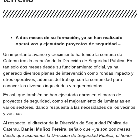
San Felipe
Dirigentes de La Troya valoran avances en
tramitación para conexión domiciliaria del proyecto de
alcantarillado
A dos meses de su formación, ya se han realizado
operativos y ejecutado proyectos de seguridad.–
Un importante avance y crecimiento ha tenido la comuna de
Catemu tras la creación de la Dirección de Seguridad Pública. En
tan solo dos meses desde su funcionamiento oficial, ya ha
generado diversos planes de intervención como rondas impacto y
otros operativos, además del trabajo con la comunidad para
conocer las diversas inquietudes y requerimientos.
Es así, que también se han ejecutado obras en el marco de
proyectos de seguridad, como el mejoramiento de luminarias en
varios sectores, dando respuesta a las necesidades de los vecinos
y vecinas.
Al respecto, el director de la Dirección de Seguridad Pública de
Catemu,
Daniel Muñoz
Pereira
, señaló que
«ya son dos meses
desde que asumimos la Dirección de Seguridad Pública, el honor