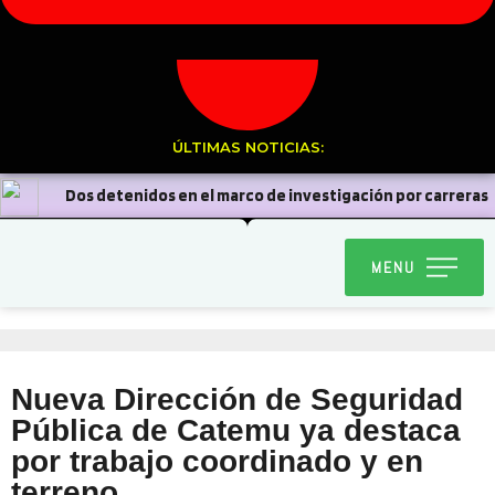
ÚLTIMAS NOTICIAS:
Dos detenidos en el marco de investigación por carreras
clandestinas
Diablada Ancestral de la Carmelita
MENU
realizará bingo solidario para confeccionar sus trajes de baile
religioso
Caen cuatro prófugos de la justicia durante
servicios focalizados
Ollitas comunes: Destacan
Nueva Dirección de Seguridad
aportes y llaman a colaborar para este último mes
Pública de Catemu ya destaca
por trabajo coordinado y en
Curimón se volcó a las calles para conmemorar el aniversario de
terreno