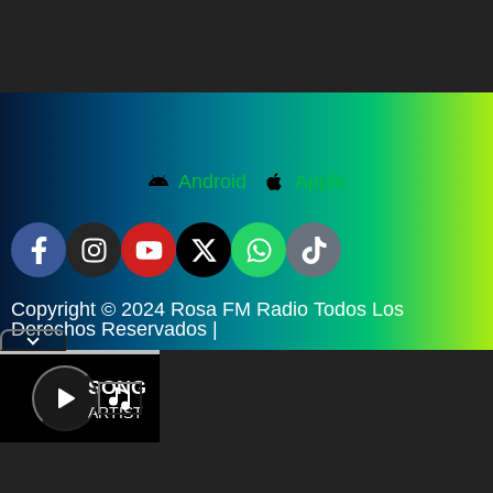
Android
Apple
Copyright © 2024 Rosa FM Radio Todos Los
Derechos Reservados |
LETRA
SONG
ARTIST
{{playListTitle}}
{{classes.artistPrefix + ' ' +