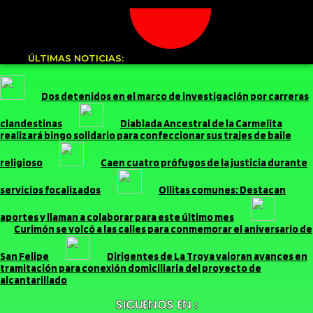
ÚLTIMAS NOTICIAS:
Dos detenidos en el marco de investigación por carreras
clandestinas
Diablada Ancestral de la Carmelita
realizará bingo solidario para confeccionar sus trajes de baile
religioso
Caen cuatro prófugos de la justicia durante
servicios focalizados
Ollitas comunes: Destacan
aportes y llaman a colaborar para este último mes
Curimón se volcó a las calles para conmemorar el aniversario de
San Felipe
Dirigentes de La Troya valoran avances en
tramitación para conexión domiciliaria del proyecto de
alcantarillado
SIGUENOS EN :