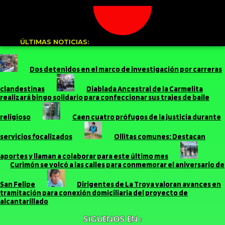
ÚLTIMAS NOTICIAS:
Dos detenidos en el marco de investigación por carreras
clandestinas
Diablada Ancestral de la Carmelita
realizará bingo solidario para confeccionar sus trajes de baile
religioso
Caen cuatro prófugos de la justicia durante
servicios focalizados
Ollitas comunes: Destacan
aportes y llaman a colaborar para este último mes
Curimón se volcó a las calles para conmemorar el aniversario de
San Felipe
Dirigentes de La Troya valoran avances en
tramitación para conexión domiciliaria del proyecto de
alcantarillado
SIGUENOS EN :