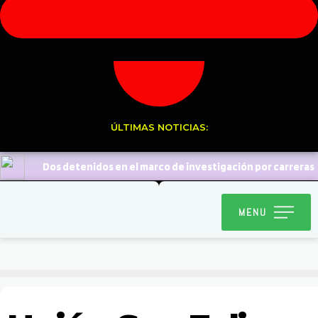
ÚLTIMAS NOTICIAS:
Dos detenidos en el marco de investigación por carreras
clandestinas
Diablada Ancestral de la Carmelita
MENU
realizará bingo solidario para confeccionar sus trajes de baile
religioso
Caen cuatro prófugos de la justicia durante
servicios focalizados
Ollitas comunes: Destacan
aportes y llaman a colaborar para este último mes