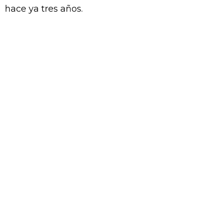
hace ya tres años.
POSTAL DESOLADORA.- Cada vez es menos la cantidad de gente que
va al Municipal cuando el Uní Uní juega de local.