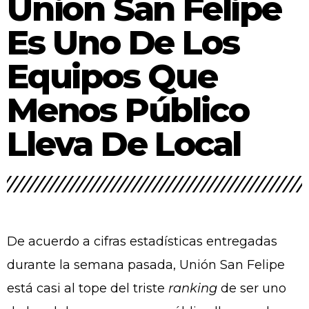
Unión San Felipe
Curimón se volcó a las calles para conmemorar el aniversario de
Es Uno De Los
San Felipe
Dirigentes de La Troya valoran avances en
Equipos Que
tramitación para conexión domiciliaria del proyecto de
Menos Público
alcantarillado
Lleva De Local
De acuerdo a cifras estadísticas entregadas
durante la semana pasada, Unión San Felipe
está casi al tope del triste
ranking
de ser uno