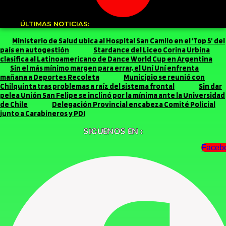
ÚLTIMAS NOTICIAS:
Ministerio de Salud ubica al Hospital San Camilo en el ‘Top 5’ del
país en autogestión
Stardance del Liceo Corina Urbina
clasifica al Latinoamericano de Dance World Cup en Argentina
Sin el más mínimo margen para errar, el Uní Uní enfrenta
mañana a Deportes Recoleta
Municipio se reunió con
Chilquinta tras problemas a raíz del sistema frontal
Sin dar
pelea Unión San Felipe se inclinó por la mínima ante la Universidad
de Chile
Delegación Provincial encabeza Comité Policial
junto a Carabineros y PDI
SIGUENOS EN :
Faceb