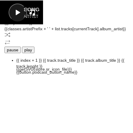
Letra
SONG
ARTIST
{{playListTitle}}
{{classes.artistPrefix + ' ' + list.tracks[currentTrack].album_artist}}
pause
play
{{ index + 1 }}
{{ track.track_title }}
{{ track.album_title }}
{{
track.lenght }}
{{getSVG(store.sr_icon_file)}}
{{button.podcast_button_name}}