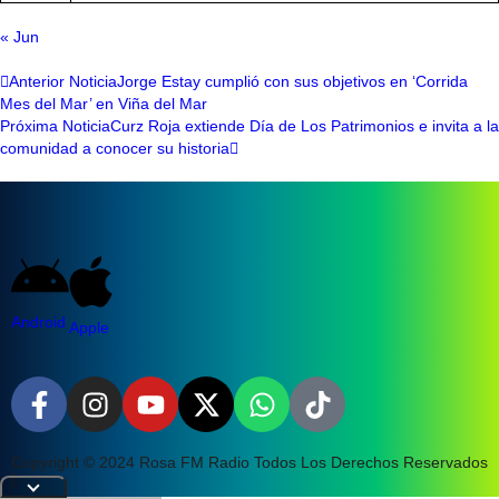
« Jun
Anterior Noticia
Jorge Estay cumplió con sus objetivos en ‘Corrida
Mes del Mar’ en Viña del Mar
Próxima Noticia
Curz Roja extiende Día de Los Patrimonios e invita a la
comunidad a conocer su historia
Android
Apple
Copyright © 2024 Rosa FM Radio Todos Los Derechos Reservados
|