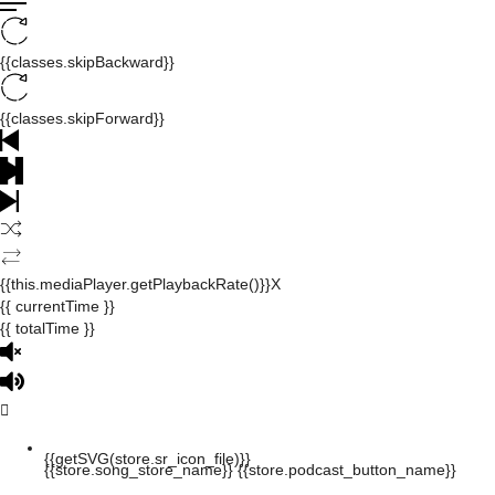
{{classes.skipBackward}}
{{classes.skipForward}}
{{this.mediaPlayer.getPlaybackRate()}}X
{{ currentTime }}
{{ totalTime }}
{{getSVG(store.sr_icon_file)}}
{{store.song_store_name}}
{{store.podcast_button_name}}