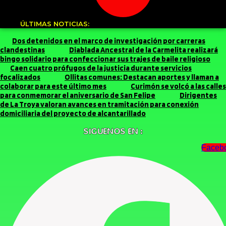
ÚLTIMAS NOTICIAS:
Dos detenidos en el marco de investigación por carreras
clandestinas
Diablada Ancestral de la Carmelita realizará
bingo solidario para confeccionar sus trajes de baile religioso
Caen cuatro prófugos de la justicia durante servicios
focalizados
Ollitas comunes: Destacan aportes y llaman a
colaborar para este último mes
Curimón se volcó a las calles
para conmemorar el aniversario de San Felipe
Dirigentes
de La Troya valoran avances en tramitación para conexión
domiciliaria del proyecto de alcantarillado
SIGUENOS EN :
Faceb