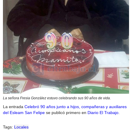
La señora Fresia González estuvo celebrando sus 90 años de vida.
La entrada
Celebró 90 años junto a hijos, compañeras y auxiliares
del Esleam San Felipe
se publicó primero en
Diario El Trabajo
.
Tags:
Locales