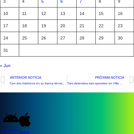
3
4
5
6
7
8
9
10
11
12
13
14
15
16
17
18
19
20
21
22
23
24
25
26
27
28
29
30
31
« Jun
ANTERIOR NOTICIA
PRÓXIMA NOTICIA
Con dos históricos en su banca técnica el Uní Uní buscará sorprender a Deportes Copiapó
Tres detenidos tras operativo en Villa 250 Años: Incautan pasta base y ketamina
Android
Apple