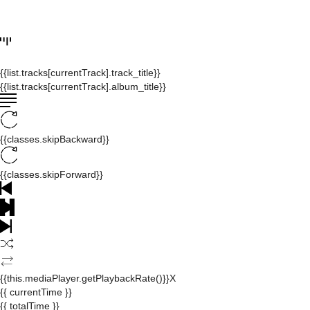
{{list.tracks[currentTrack].track_title}}
{{list.tracks[currentTrack].album_title}}
{{classes.skipBackward}}
{{classes.skipForward}}
{{this.mediaPlayer.getPlaybackRate()}}X
{{ currentTime }}
{{ totalTime }}