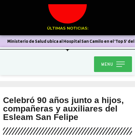
ÚLTIMAS NOTICIAS:
Ministerio de Salud ubica al Hospital San Camilo en el ‘Top 5’ del
país en autogestión
Stardance del Liceo Corina Urbina
MENU
clasifica al Latinoamericano de Dance World Cup en Argentina
Sin el más mínimo margen para errar, el Uní Uní enfrenta
mañana a Deportes Recoleta
Municipio se reunió con
Celebró 90 años junto a hijos,
Chilquinta tras problemas a raíz del sistema frontal
compañeras y auxiliares del
Sin dar pelea Unión San Felipe se inclinó por la mínima ante la
Esleam San Felipe
Universidad de Chile
Delegación Provincial encabeza