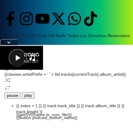
Copyright © 2024 Rosa FM Radio Todos Los Derechos Reservados
|
Letra
SONG
ARTIST
{{playListTitle}}
{{classes.artistPrefix + ' ' + list.tracks[currentTrack].album_artist}}
pause
play
{{ index + 1 }}
{{ track.track_title }}
{{ track.album_title }}
{{
track.lenght }}
{{getSVG(store.sr_icon_file)}}
{{button.podcast_button_name}}