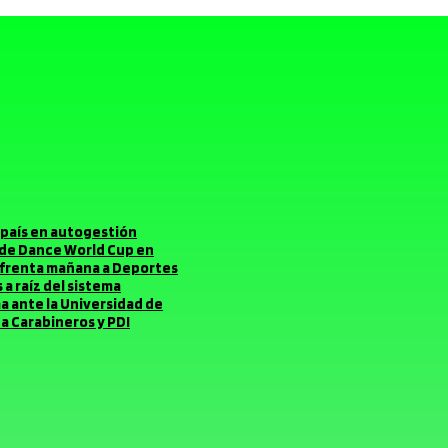
el país en autogestión
o de Dance World Cup en
enfrenta mañana a Deportes
a raíz del sistema
ma ante la Universidad de
a Carabineros y PDI