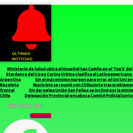
ÚLTIMAS
NOTICIAS:
Ministerio de Salud ubica al Hospital San Camilo en el ‘Top 5’ d
Stardance del Liceo Corina Urbina clasifica al Latinoamerican
Argentina
Sin el más mínimo margen para errar, el Uní Uní 
Recoleta
Municipio se reunió con Chilquinta tras problemas 
frontal
Sin dar pelea Unión San Felipe se inclinó por la míni
Chile
Delegación Provincial encabeza Comité Policial junto 
SIGUENOS EN :
Facebook