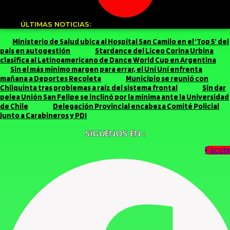
ÚLTIMAS NOTICIAS:
Ministerio de Salud ubica al Hospital San Camilo en el ‘Top 5’ del
país en autogestión
Stardance del Liceo Corina Urbina
clasifica al Latinoamericano de Dance World Cup en Argentina
Sin el más mínimo margen para errar, el Uní Uní enfrenta
mañana a Deportes Recoleta
Municipio se reunió con
Chilquinta tras problemas a raíz del sistema frontal
Sin dar
pelea Unión San Felipe se inclinó por la mínima ante la Universidad
de Chile
Delegación Provincial encabeza Comité Policial
junto a Carabineros y PDI
SIGUENOS EN :
Faceb