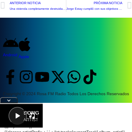
ANTERIOR NOTICIA
PRÓXIMA NOTICIA
Una vivienda completamente destruida dejó incendio en Llay Llay
Jorge Estay cumplió con sus objetivos en ‘Corrida Mes del Mar’ en Viña del Mar
Android
Apple
Copyright © 2024 Rosa FM Radio Todos Los Derechos Reservados
|
Letra
SONG
ARTIST
{{playListTitle}}