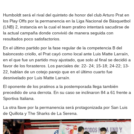
Comité Policial junto a Carabineros y PDI
Humboldt será el rival del quinteto de honor del club Arturo Prat en
los Play Offs por la permanencia en la Liga Nacional de Básquetbol
(LNB) 2, instancia en la cual el
team
pratino intentará sacudirse de
la actual campaña donde convivió de manera seguida con
resultados poco satisfactorios.
En el último partido por la fase regular de la competencia B del
baloncesto criollo, el Prat cayó como local ante Luis Matte Larraín,
en el que fue un partido muy ajustado, que solo al final se decidió a
favor de los forasteros. Los parciales de: 22- 24; 15-18; 24-22; 13-
22, hablan de un cotejo parejo que en el último cuarto fue
desnivelado por Luis Matte Larraín.
El oponente de los pratinos a la postemporada llega también
precedido de una derrota. En su caso se inclinaron 84 a 61 frente a
Sportiva Italiana.
La otra llave por la permanencia será protagonizada por San Luis
de Quillota y The Sharks de La Serena.