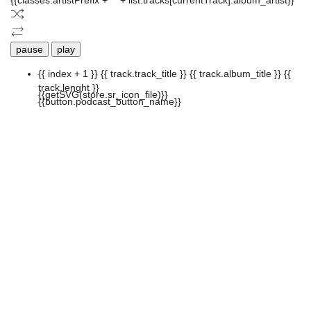
{{classes.artistPrefix + ' ' + list.tracks[currentTrack].album_artist}}
pause
play
{{ index + 1 }}
{{ track.track_title }}
{{ track.album_title }}
{{
track.lenght }}
{{getSVG(store.sr_icon_file)}}
{{button.podcast_button_name}}