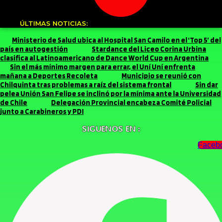
ÚLTIMAS NOTICIAS:
Ministerio de Salud ubica al Hospital San Camilo en el ‘Top 5’ del
país en autogestión
Stardance del Liceo Corina Urbina
clasifica al Latinoamericano de Dance World Cup en Argentina
Sin el más mínimo margen para errar, el Uní Uní enfrenta
mañana a Deportes Recoleta
Municipio se reunió con
Chilquinta tras problemas a raíz del sistema frontal
Sin dar
pelea Unión San Felipe se inclinó por la mínima ante la Universidad
de Chile
Delegación Provincial encabeza Comité Policial
junto a Carabineros y PDI
SIGUENOS EN :
Faceb