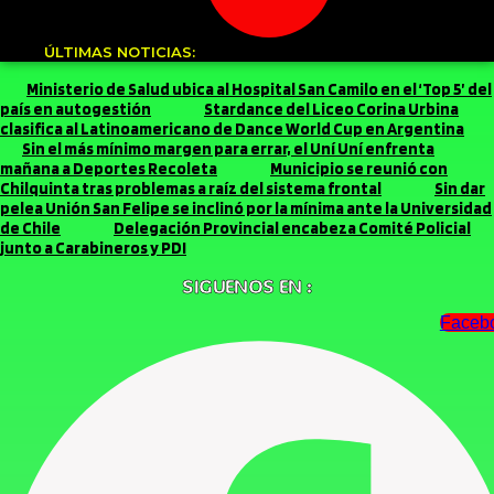
ÚLTIMAS NOTICIAS:
Ministerio de Salud ubica al Hospital San Camilo en el ‘Top 5’ del
país en autogestión
Stardance del Liceo Corina Urbina
clasifica al Latinoamericano de Dance World Cup en Argentina
Sin el más mínimo margen para errar, el Uní Uní enfrenta
mañana a Deportes Recoleta
Municipio se reunió con
Chilquinta tras problemas a raíz del sistema frontal
Sin dar
pelea Unión San Felipe se inclinó por la mínima ante la Universidad
de Chile
Delegación Provincial encabeza Comité Policial
junto a Carabineros y PDI
SIGUENOS EN :
Faceb