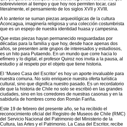
sobrevivieron al tiempo y que hoy nos permiten tocar, casi
literalmente, el pensamiento de los siglos XVII y XVIII.
A lo anterior se suman piezas arqueológicas de la cultura
Aconcagua, imaginería religiosa y una colección costumbrista
que es un espejo de nuestra identidad huasa y campesina.
Que estas piezas hayan permanecido resguardadas por
décadas para la familia y que hoy, desde hace apenas dos
años, se presenten ante grupos de interesados y estudiosos,
es un hito para Putaendo. En un mundo que corre hacia lo
efímero y lo digital, el profesor Quiroz nos invita a la pausa, al
estudio y al respeto por el objeto que tiene historia.
El ‘Museo Casa del Escritor’ es hoy un aporte invaluable para
nuestra comuna. No solo enriquece nuestra oferta turística
cultural, sino que dignifica nuestro pasado. Es un recordatorio
de que la historia de Chile no solo se escribió en las grandes
ciudades, sino en los corredores de nuestras casonas y en la
sabiduría de hombres como don Román Fariña.
Este 19 de febrero del presente año, se ha recibido el
reconocimiento oficial del Registro de Museos de Chile (RMC)
del Servicio Nacional del Patrimonio del Ministerio de la
Cultura, las Artes y el Patrimonio. La Casa del Escritor, recibe