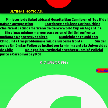
ÚLTIMAS NOTICIAS:
Ministerio de Salud ubica al Hospital San Camilo en el ‘Top 5’ del
país en autogestión
Stardance del Liceo Corina Urbina
clasifica al Latinoamericano de Dance World Cup en Argentina
Sin el más mínimo margen para errar, el Uní Uní enfrenta
mañana a Deportes Recoleta
Municipio se reunió con
Chilquinta tras problemas a raíz del sistema frontal
Sin dar
pelea Unión San Felipe se inclinó por la mínima ante la Universidad
de Chile
Delegación Provincial encabeza Comité Policial
junto a Carabineros y PDI
SIGUENOS EN :
Faceb