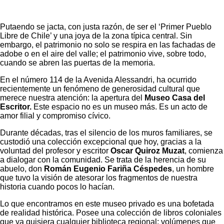
Putaendo se jacta, con justa razón, de ser el ‘Primer Pueblo
Libre de Chile’ y una joya de la zona típica central. Sin
embargo, el patrimonio no solo se respira en las fachadas de
adobe o en el aire del valle; el patrimonio vive, sobre todo,
cuando se abren las puertas de la memoria.
En el número 114 de la Avenida Alessandri, ha ocurrido
recientemente un fenómeno de generosidad cultural que
merece nuestra atención: la apertura del
Museo Casa del
Escritor.
Este espacio no es un museo más. Es un acto de
amor filial y compromiso cívico.
Durante décadas, tras el silencio de los muros familiares, se
custodió una colección excepcional que hoy, gracias a la
voluntad del profesor y escritor
Oscar Quiroz Muzat
, comienza
a dialogar con la comunidad. Se trata de la herencia de su
abuelo, don
Román Eugenio Fariña Céspedes
, un hombre
que tuvo la visión de atesorar los fragmentos de nuestra
historia cuando pocos lo hacían.
Lo que encontramos en este museo privado es una bofetada
de realidad histórica. Posee una colección de libros coloniales
que ya quisiera cualquier biblioteca regional; volúmenes que