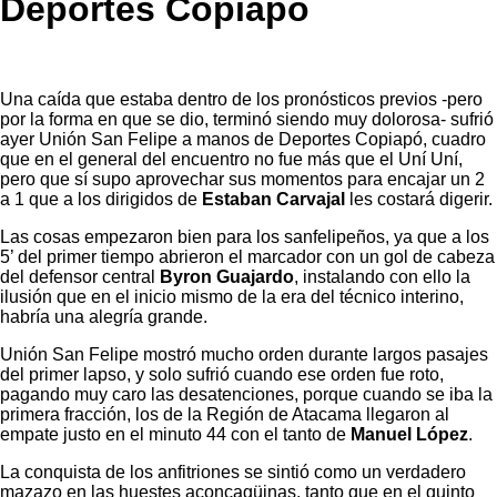
Deportes Copiapó
Una caída que estaba dentro de los pronósticos previos -pero
por la forma en que se dio, terminó siendo muy dolorosa- sufrió
ayer Unión San Felipe a manos de Deportes Copiapó, cuadro
que en el general del encuentro no fue más que el Uní Uní,
pero que sí supo aprovechar sus momentos para encajar un 2
a 1 que a los dirigidos de
Estaban Carvajal
les costará digerir.
Las cosas empezaron bien para los sanfelipeños, ya que a los
5’ del primer tiempo abrieron el marcador con un gol de cabeza
del defensor central
Byron Guajardo
, instalando con ello la
ilusión que en el inicio mismo de la era del técnico interino,
habría una alegría grande.
Unión San Felipe mostró mucho orden durante largos pasajes
del primer lapso, y solo sufrió cuando ese orden fue roto,
pagando muy caro las desatenciones, porque cuando se iba la
primera fracción, los de la Región de Atacama llegaron al
empate justo en el minuto 44 con el tanto de
Manuel López
.
La conquista de los anfitriones se sintió como un verdadero
mazazo en las huestes aconcagüinas, tanto que en el quinto