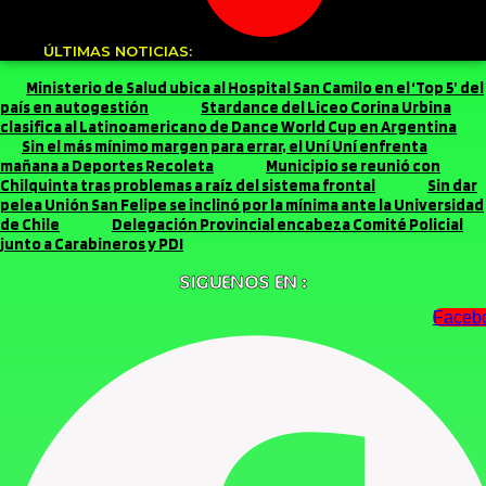
ÚLTIMAS NOTICIAS:
Ministerio de Salud ubica al Hospital San Camilo en el ‘Top 5’ del
país en autogestión
Stardance del Liceo Corina Urbina
clasifica al Latinoamericano de Dance World Cup en Argentina
Sin el más mínimo margen para errar, el Uní Uní enfrenta
mañana a Deportes Recoleta
Municipio se reunió con
Chilquinta tras problemas a raíz del sistema frontal
Sin dar
pelea Unión San Felipe se inclinó por la mínima ante la Universidad
de Chile
Delegación Provincial encabeza Comité Policial
junto a Carabineros y PDI
SIGUENOS EN :
Faceb