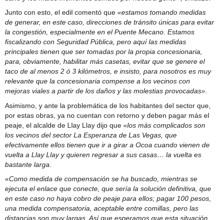
Junto con esto, el edil comentó que
«estamos tomando medidas
de generar, en este caso, direcciones de tránsito únicas para evitar
la congestión, especialmente en el Puente Mecano. Estamos
fiscalizando con Seguridad Pública, pero aquí las medidas
principales tienen que ser tomadas por la propia concesionaria,
para, obviamente, habilitar más casetas, evitar que se genere el
taco de al menos 2 ó 3 kilómetros, e insisto, para nosotros es muy
relevante que la concesionaria compense a los vecinos con
mejoras viales a partir de los daños y las molestias provocadas»
.
Asimismo, y ante la problemática de los habitantes del sector que,
por estas obras, ya no cuentan con retorno y deben pagar más el
peaje, el alcalde de Llay Llay dijo que
«los más complicados son
los vecinos del sector La Esperanza de Las Vegas, que
efectivamente ellos tienen que ir a girar a Ocoa cuando vienen de
vuelta a Llay Llay y quieren regresar a sus casas… la vuelta es
bastante larga
.
«
Como medida de compensación se ha buscado, mientras se
ejecuta el enlace que conecte, que sería la solución definitiva, que
en este caso no haya cobro de peaje para ellos; pagar 100 pesos,
una medida compensatoria, aceptable entre comillas, pero las
distancias son muy largas. Así que esperamos que esta situación