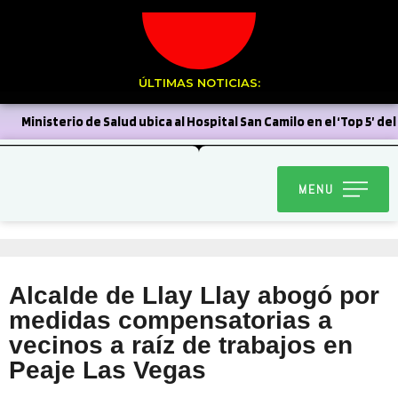
ÚLTIMAS NOTICIAS:
Ministerio de Salud ubica al Hospital San Camilo en el ‘Top 5’ del
país en autogestión
Stardance del Liceo Corina Urbina
MENU
clasifica al Latinoamericano de Dance World Cup en Argentina
Sin el más mínimo margen para errar, el Uní Uní enfrenta
mañana a Deportes Recoleta
Municipio se reunió con
Alcalde de Llay Llay abogó por
Chilquinta tras problemas a raíz del sistema frontal
medidas compensatorias a
Sin dar pelea Unión San Felipe se inclinó por la mínima ante la
vecinos a raíz de trabajos en
Peaje Las Vegas
Universidad de Chile
Delegación Provincial encabeza