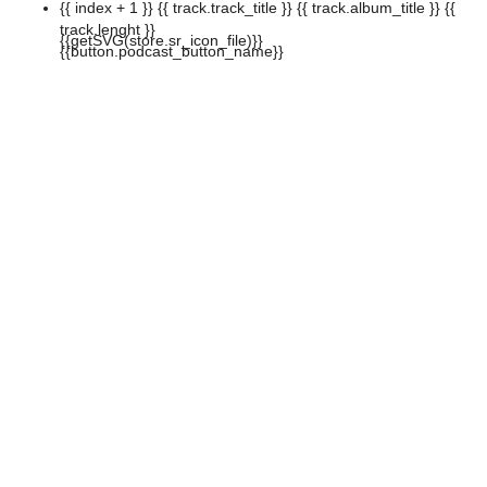
{{ index + 1 }}
{{ track.track_title }}
{{ track.album_title }}
{{
track.lenght }}
{{getSVG(store.sr_icon_file)}}
{{button.podcast_button_name}}