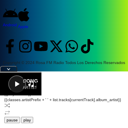
Android
Apple
Copyright © 2024 Rosa FM Radio Todos Los Derechos Reservados
|
Letra
SONG
ARTIST
{{playListTitle}}
{{classes.artistPrefix + ' ' + list.tracks[currentTrack].album_artist}}
pause
play