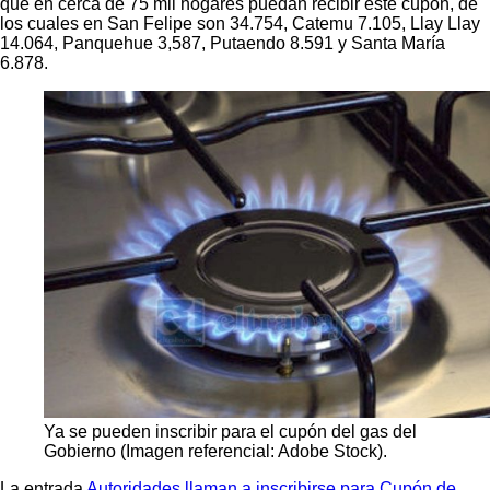
que en cerca de 75 mil hogares puedan recibir este cupón, de
los cuales en San Felipe son 34.754, Catemu 7.105, Llay Llay
14.064, Panquehue 3,587, Putaendo 8.591 y Santa María
6.878.
Ya se pueden inscribir para el cupón del gas del
Gobierno (Imagen referencial: Adobe Stock).
La entrada
Autoridades llaman a inscribirse para Cupón de