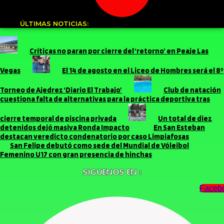
ÚLTIMAS NOTICIAS:
Críticas no paran por cierre del ‘retorno’ en Peaje Las
Vegas
El 14 de agosto en el Liceo de Hombres será el 8º
Torneo de Ajedrez ‘Diario El Trabajo’
Club de natación
cuestiona falta de alternativas para la práctica deportiva tras
cierre temporal de piscina privada
Un total de diez
detenidos dejó masiva Ronda Impacto
En San Esteban
destacan veredicto condenatorio por caso Limpiafosas
San Felipe debutó como sede del Mundial de Vóleibol
Femenino U17 con gran presencia de hinchas
SIGUENOS EN :
Faceb