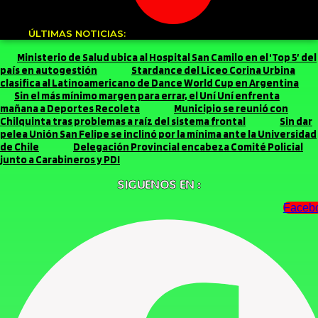
ÚLTIMAS NOTICIAS:
Ministerio de Salud ubica al Hospital San Camilo en el ‘Top 5’ del
país en autogestión
Stardance del Liceo Corina Urbina
clasifica al Latinoamericano de Dance World Cup en Argentina
Sin el más mínimo margen para errar, el Uní Uní enfrenta
mañana a Deportes Recoleta
Municipio se reunió con
Chilquinta tras problemas a raíz del sistema frontal
Sin dar
pelea Unión San Felipe se inclinó por la mínima ante la Universidad
de Chile
Delegación Provincial encabeza Comité Policial
junto a Carabineros y PDI
SIGUENOS EN :
Faceb