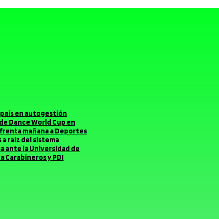
el país en autogestión
o de Dance World Cup en
enfrenta mañana a Deportes
a raíz del sistema
ma ante la Universidad de
a Carabineros y PDI