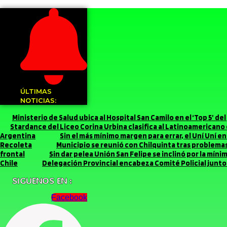
ÚLTIMAS
NOTICIAS:
Ministerio de Salud ubica al Hospital San Camilo en el ‘Top 5’ d
Stardance del Liceo Corina Urbina clasifica al Latinoamerican
Argentina
Sin el más mínimo margen para errar, el Uní Uní 
Recoleta
Municipio se reunió con Chilquinta tras problemas 
frontal
Sin dar pelea Unión San Felipe se inclinó por la míni
Chile
Delegación Provincial encabeza Comité Policial junto 
SIGUENOS EN :
Facebook