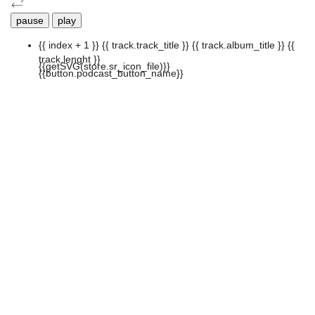
pause
play
{{ index + 1 }}
{{ track.track_title }}
{{ track.album_title }}
{{
track.lenght }}
{{getSVG(store.sr_icon_file)}}
{{button.podcast_button_name}}