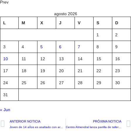
Prev
agosto 2026
L
M
X
J
V
S
D
1
2
3
4
5
6
7
8
9
10
11
12
13
14
15
16
17
18
19
20
21
22
23
24
25
26
27
28
29
30
31
« Jun
ANTERIOR NOTICIA
PRÓXIMA NOTICIA
Joven de 14 años es asaltado con armas blanca y de fuego por otros adolescentes
Centro Almendral lanza parrilla de talleres de su tradicional ‘Escuela de Verano’