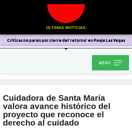
ÚLTIMAS NOTICIAS:
Críticas no paran por cierre del ‘retorno’ en Peaje Las Vegas
El 14 de agosto en el Liceo de Hombres será el 8º Torneo
MENU
de Ajedrez ‘Diario El Trabajo’
Club de natación cuestiona
falta de alternativas para la práctica deportiva tras cierre
temporal de piscina privada
Un total de diez
Cuidadora de Santa María
detenidos dejó masiva Ronda Impacto
En San Esteban
valora avance histórico del
destacan veredicto condenatorio por caso Limpiafosas
proyecto que reconoce el
derecho al cuidado
San Felipe debutó como sede del Mundial de Vóleibol