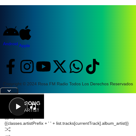
Android
Apple
Copyright © 2024 Rosa FM Radio Todos Los Derechos Reservados
|
Letra
SONG
ARTIST
{{playListTitle}}
{{classes.artistPrefix + ' ' + list.tracks[currentTrack].album_artist}}