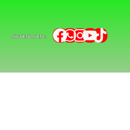
SIGUENOS EN :
s
d