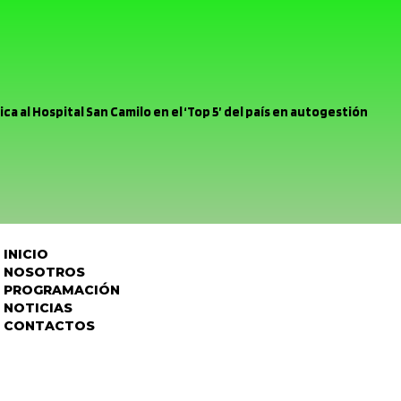
ca al Hospital San Camilo en el ‘Top 5’ del país en autogestión
rina Urbina clasifica al Latinoamericano de Dance World Cup en
ás mínimo margen para errar, el Uní Uní enfrenta mañana a Deporte
cipio se reunió con Chilquinta tras problemas a raíz del sistema
INICIO
r pelea Unión San Felipe se inclinó por la mínima ante la Universida
NOSOTROS
PROGRAMACIÓN
ación Provincial encabeza Comité Policial junto a Carabineros y
NOTICIAS
CONTACTOS