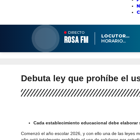
N
DIRECTO
LOCUTOR...
ROSA FM
HORARIO...
Debuta ley que prohíbe el u
Cada establecimiento educacional debe elaborar s
Comenzó el año escolar 2026, y con ello una de las leyes má
año está totalmente prohibido el uso de celulares por estud