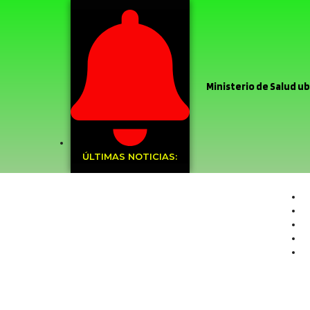
Ministerio de Salud ubi
Stardance del Liceo Co
Argentina
Sin el m
ÚLTIMAS NOTICIAS:
Recoleta
Muni
frontal
Sin da
de Chile
Deleg
PDI