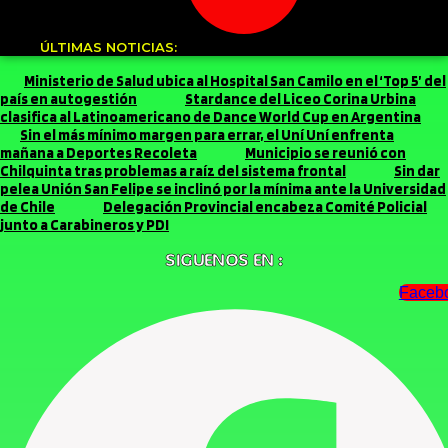
ÚLTIMAS NOTICIAS:
Ministerio de Salud ubica al Hospital San Camilo en el ‘Top 5’ del
país en autogestión
Stardance del Liceo Corina Urbina
clasifica al Latinoamericano de Dance World Cup en Argentina
Sin el más mínimo margen para errar, el Uní Uní enfrenta
mañana a Deportes Recoleta
Municipio se reunió con
Chilquinta tras problemas a raíz del sistema frontal
Sin dar
pelea Unión San Felipe se inclinó por la mínima ante la Universidad
de Chile
Delegación Provincial encabeza Comité Policial
junto a Carabineros y PDI
SIGUENOS EN :
Faceb