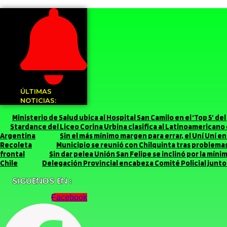
ÚLTIMAS
NOTICIAS:
Ministerio de Salud ubica al Hospital San Camilo en el ‘Top 5’ d
Stardance del Liceo Corina Urbina clasifica al Latinoamerican
Argentina
Sin el más mínimo margen para errar, el Uní Uní 
Recoleta
Municipio se reunió con Chilquinta tras problemas 
frontal
Sin dar pelea Unión San Felipe se inclinó por la míni
Chile
Delegación Provincial encabeza Comité Policial junto 
SIGUENOS EN :
Facebook