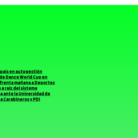
el país en autogestión
o de Dance World Cup en
enfrenta mañana a Deportes
a raíz del sistema
ma ante la Universidad de
a Carabineros y PDI