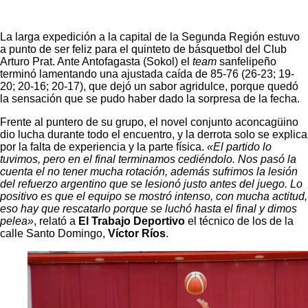
La larga expedición a la capital de la Segunda Región estuvo
a punto de ser feliz para el quinteto de básquetbol del Club
Arturo Prat. Ante Antofagasta (Sokol) el
team
sanfelipeño
terminó lamentando una ajustada caída de 85-76 (26-23; 19-
20; 20-16; 20-17), que dejó un sabor agridulce, porque quedó
la sensación que se pudo haber dado la sorpresa de la fecha.
Frente al puntero de su grupo, el novel conjunto aconcagüino
dio lucha durante todo el encuentro, y la derrota solo se explica
por la falta de experiencia y la parte física.
«El partido lo
tuvimos, pero en el final terminamos cediéndolo. Nos pasó la
cuenta el no tener mucha rotación, además sufrimos la lesión
del refuerzo argentino que se lesionó justo antes del juego. Lo
positivo es que el equipo se mostró intenso, con mucha actitud,
eso hay que rescatarlo porque se luchó hasta el final y dimos
pelea»
, relató a
El Trabajo Deportivo
el técnico de los de la
calle Santo Domingo,
Víctor Ríos
.