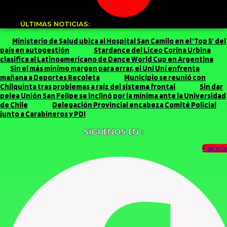
ÚLTIMAS NOTICIAS:
Ministerio de Salud ubica al Hospital San Camilo en el ‘Top 5’ del
país en autogestión
Stardance del Liceo Corina Urbina
clasifica al Latinoamericano de Dance World Cup en Argentina
Sin el más mínimo margen para errar, el Uní Uní enfrenta
mañana a Deportes Recoleta
Municipio se reunió con
Chilquinta tras problemas a raíz del sistema frontal
Sin dar
pelea Unión San Felipe se inclinó por la mínima ante la Universidad
de Chile
Delegación Provincial encabeza Comité Policial
junto a Carabineros y PDI
SIGUENOS EN :
Faceb