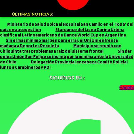
ÚLTIMAS NOTICIAS:
Ministerio de Salud ubica al Hospital San Camilo en el ‘Top 5’ del
país en autogestión
Stardance del Liceo Corina Urbina
clasifica al Latinoamericano de Dance World Cup en Argentina
Sin el más mínimo margen para errar, el Uní Uní enfrenta
mañana a Deportes Recoleta
Municipio se reunió con
Chilquinta tras problemas a raíz del sistema frontal
Sin dar
pelea Unión San Felipe se inclinó por la mínima ante la Universidad
de Chile
Delegación Provincial encabeza Comité Policial
junto a Carabineros y PDI
SIGUENOS EN :
Faceb