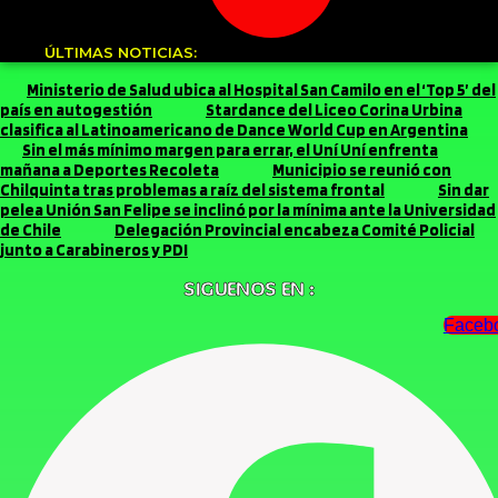
ÚLTIMAS NOTICIAS:
Ministerio de Salud ubica al Hospital San Camilo en el ‘Top 5’ del
país en autogestión
Stardance del Liceo Corina Urbina
clasifica al Latinoamericano de Dance World Cup en Argentina
Sin el más mínimo margen para errar, el Uní Uní enfrenta
mañana a Deportes Recoleta
Municipio se reunió con
Chilquinta tras problemas a raíz del sistema frontal
Sin dar
pelea Unión San Felipe se inclinó por la mínima ante la Universidad
de Chile
Delegación Provincial encabeza Comité Policial
junto a Carabineros y PDI
SIGUENOS EN :
Faceb