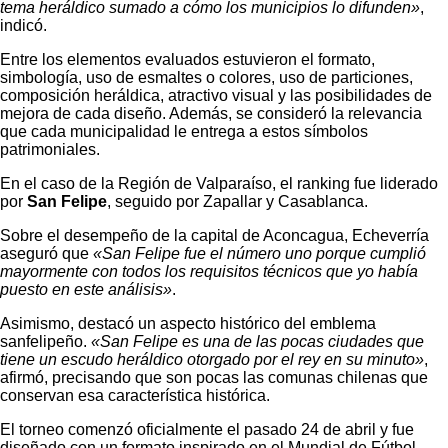
tema heráldico sumado a cómo los municipios lo difunden»
,
indicó.
Entre los elementos evaluados estuvieron el formato,
simbología, uso de esmaltes o colores, uso de particiones,
composición heráldica, atractivo visual y las posibilidades de
mejora de cada diseño. Además, se consideró la relevancia
que cada municipalidad le entrega a estos símbolos
patrimoniales.
En el caso de la Región de Valparaíso, el ranking fue liderado
por
San Felipe
, seguido por Zapallar y Casablanca.
Sobre el desempeño de la capital de Aconcagua, Echeverría
aseguró que
«San Felipe fue el número uno porque cumplió
mayormente con todos los requisitos técnicos que yo había
puesto en este análisis»
.
Asimismo, destacó un aspecto histórico del emblema
sanfelipeño.
«San Felipe es una de las pocas ciudades que
tiene un escudo heráldico otorgado por el rey en su minuto»
,
afirmó, precisando que son pocas las comunas chilenas que
conservan esa característica histórica.
El torneo comenzó oficialmente el pasado 24 de abril y fue
diseñado con un formato inspirado en el Mundial de Fútbol,