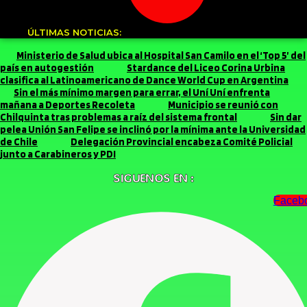
ÚLTIMAS NOTICIAS:
Ministerio de Salud ubica al Hospital San Camilo en el ‘Top 5’ del
país en autogestión
Stardance del Liceo Corina Urbina
clasifica al Latinoamericano de Dance World Cup en Argentina
Sin el más mínimo margen para errar, el Uní Uní enfrenta
mañana a Deportes Recoleta
Municipio se reunió con
Chilquinta tras problemas a raíz del sistema frontal
Sin dar
pelea Unión San Felipe se inclinó por la mínima ante la Universidad
de Chile
Delegación Provincial encabeza Comité Policial
junto a Carabineros y PDI
SIGUENOS EN :
Faceb