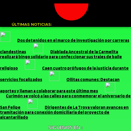
ÚLTIMAS NOTICIAS:
Dos detenidos en el marco de investigación por carreras
clandestinas
Diablada Ancestral de la Carmelita
realizará bingo solidario para confeccionar sus trajes de baile
religioso
Caen cuatro prófugos de la justicia durante
servicios focalizados
Ollitas comunes: Destacan
aportes y llaman a colaborar para este último mes
Curimón se volcó a las calles para conmemorar el aniversario de
San Felipe
Dirigentes de La Troya valoran avances en
tramitación para conexión domiciliaria del proyecto de
alcantarillado
SIGUENOS EN :