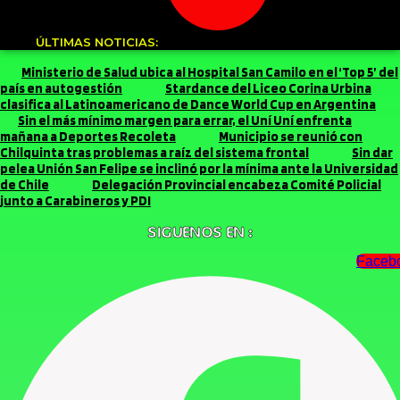
ÚLTIMAS NOTICIAS:
Ministerio de Salud ubica al Hospital San Camilo en el ‘Top 5’ del
país en autogestión
Stardance del Liceo Corina Urbina
clasifica al Latinoamericano de Dance World Cup en Argentina
Sin el más mínimo margen para errar, el Uní Uní enfrenta
mañana a Deportes Recoleta
Municipio se reunió con
Chilquinta tras problemas a raíz del sistema frontal
Sin dar
pelea Unión San Felipe se inclinó por la mínima ante la Universidad
de Chile
Delegación Provincial encabeza Comité Policial
junto a Carabineros y PDI
SIGUENOS EN :
Faceb