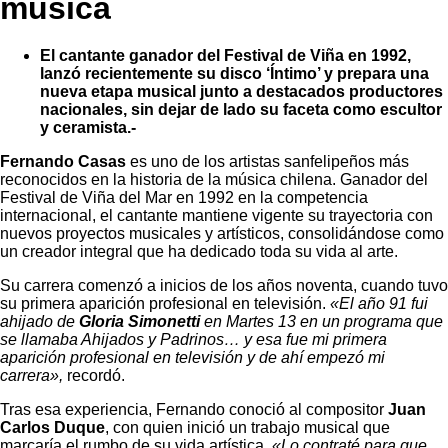
música
El cantante ganador del Festival de Viña en 1992,
lanzó recientemente su disco ‘Íntimo’ y prepara una
nueva etapa musical junto a destacados productores
nacionales, sin dejar de lado su faceta como escultor
y ceramista.-
Fernando Casas
es uno de los artistas sanfelipeños más
reconocidos en la historia de la música chilena. Ganador del
Festival de Viña del Mar en 1992 en la competencia
internacional, el cantante mantiene vigente su trayectoria con
nuevos proyectos musicales y artísticos, consolidándose como
un creador integral que ha dedicado toda su vida al arte.
Su carrera comenzó a inicios de los años noventa, cuando tuvo
su primera aparición profesional en televisión.
«El año 91 fui
ahijado de
Gloria Simonetti
en Martes 13 en un programa que
se llamaba Ahijados y Padrinos… y esa fue mi primera
aparición profesional en televisión y de ahí empezó mi
carrera»,
recordó.
Tras esa experiencia, Fernando conoció al compositor
Juan
Carlos Duque
, con quien inició un trabajo musical que
marcaría el rumbo de su vida artística.
«Lo contraté para que