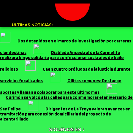
ÚLTIMAS NOTICIAS:
Dos detenidos en el marco de investigación por carreras
clandestinas
Diablada Ancestral de la Carmelita
realizará bingo solidario para confeccionar sus trajes de baile
religioso
Caen cuatro prófugos de la justicia durante
servicios focalizados
Ollitas comunes: Destacan
aportes y llaman a colaborar para este último mes
Curimón se volcó a las calles para conmemorar el aniversario de
San Felipe
Dirigentes de La Troya valoran avances en
tramitación para conexión domiciliaria del proyecto de
alcantarillado
SIGUENOS EN :