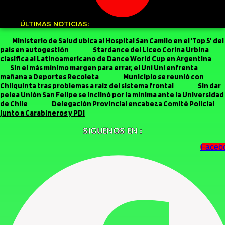
ÚLTIMAS NOTICIAS:
Ministerio de Salud ubica al Hospital San Camilo en el ‘Top 5’ del
país en autogestión
Stardance del Liceo Corina Urbina
clasifica al Latinoamericano de Dance World Cup en Argentina
Sin el más mínimo margen para errar, el Uní Uní enfrenta
mañana a Deportes Recoleta
Municipio se reunió con
Chilquinta tras problemas a raíz del sistema frontal
Sin dar
pelea Unión San Felipe se inclinó por la mínima ante la Universidad
de Chile
Delegación Provincial encabeza Comité Policial
junto a Carabineros y PDI
SIGUENOS EN :
Faceb