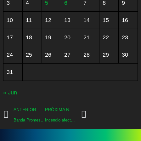
3
4
5
6
7
8
9
10
11
12
13
14
15
16
17
18
19
20
21
22
23
24
25
26
27
28
29
30
31
« Jun
ANTERIOR NOTICIA
PRÓXIMA NOTICIA
Banda Promesera de la Fraternidad Virgen de Andacollo abre convocatoria para sumar músicos a sus filas
Incendio afectó nuevas oficinas del Hospital San Camilo