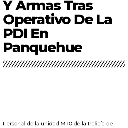
Y Armas Tras
Dirigentes de La Troya valoran avances en tramitación
para conexión domiciliaria del proyecto de alcantarillado
Operativo De La
PDI En
Panquehue
Hubo tres detenidos tras allanar
diversos domicilios.–
Personal de la unidad MT0 de la Policía de