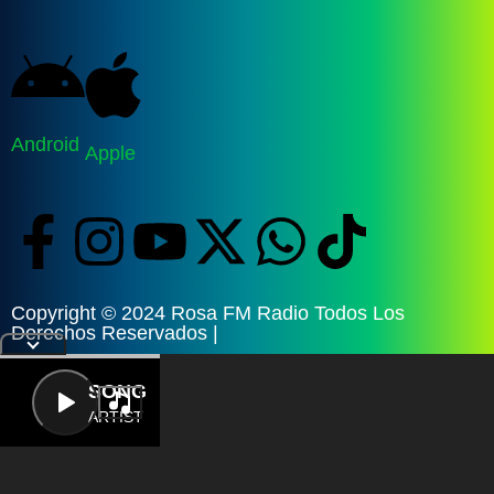
Android
Apple
Copyright © 2024 Rosa FM Radio Todos Los
Derechos Reservados |
LETRA
SONG
ARTIST
{{playListTitle}}
{{classes.artistPrefix + ' ' +