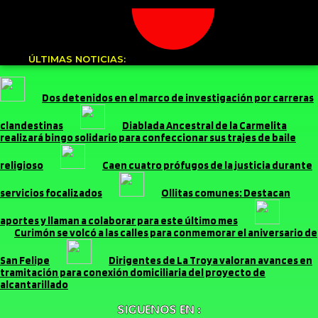
ÚLTIMAS NOTICIAS:
Dos detenidos en el marco de investigación por carreras
clandestinas
Diablada Ancestral de la Carmelita
realizará bingo solidario para confeccionar sus trajes de baile
religioso
Caen cuatro prófugos de la justicia durante
servicios focalizados
Ollitas comunes: Destacan
aportes y llaman a colaborar para este último mes
Curimón se volcó a las calles para conmemorar el aniversario de
San Felipe
Dirigentes de La Troya valoran avances en
tramitación para conexión domiciliaria del proyecto de
alcantarillado
SIGUENOS EN :