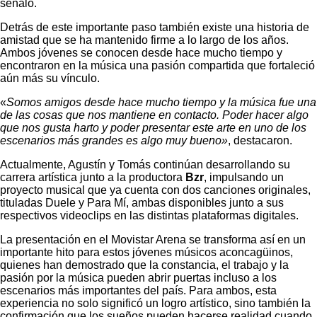
señaló.
Detrás de este importante paso también existe una historia de
amistad que se ha mantenido firme a lo largo de los años.
Ambos jóvenes se conocen desde hace mucho tiempo y
encontraron en la música una pasión compartida que fortaleció
aún más su vínculo.
«
Somos amigos desde hace mucho tiempo y la música fue una
de las cosas que nos mantiene en contacto. Poder hacer algo
que nos gusta harto y poder presentar este arte en uno de los
escenarios más grandes es algo muy bueno»
, destacaron.
Actualmente, Agustín y Tomás continúan desarrollando su
carrera artística junto a la productora
Bzr
, impulsando un
proyecto musical que ya cuenta con dos canciones originales,
tituladas Duele y Para Mí, ambas disponibles junto a sus
respectivos videoclips en las distintas plataformas digitales.
La presentación en el Movistar Arena se transforma así en un
importante hito para estos jóvenes músicos aconcagüinos,
quienes han demostrado que la constancia, el trabajo y la
pasión por la música pueden abrir puertas incluso a los
escenarios más importantes del país. Para ambos, esta
experiencia no solo significó un logro artístico, sino también la
confirmación que los sueños pueden hacerse realidad cuando