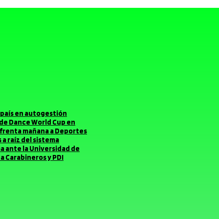
el país en autogestión
o de Dance World Cup en
enfrenta mañana a Deportes
a raíz del sistema
ma ante la Universidad de
a Carabineros y PDI