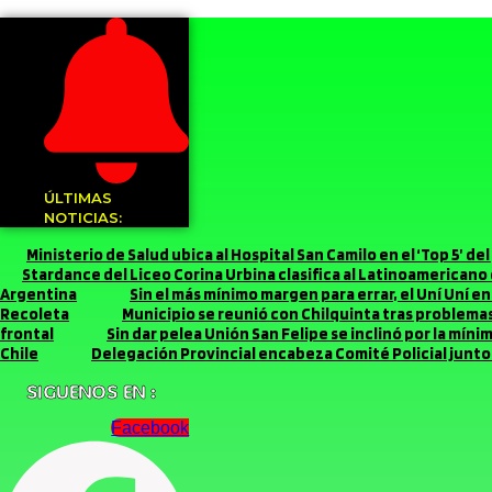
ÚLTIMAS
NOTICIAS:
Ministerio de Salud ubica al Hospital San Camilo en el ‘Top 5’ d
Stardance del Liceo Corina Urbina clasifica al Latinoamerican
Argentina
Sin el más mínimo margen para errar, el Uní Uní 
Recoleta
Municipio se reunió con Chilquinta tras problemas 
frontal
Sin dar pelea Unión San Felipe se inclinó por la míni
Chile
Delegación Provincial encabeza Comité Policial junto 
SIGUENOS EN :
Facebook