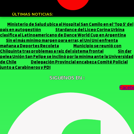
ÚLTIMAS NOTICIAS:
Ministerio de Salud ubica al Hospital San Camilo en el ‘Top 5’ del
país en autogestión
Stardance del Liceo Corina Urbina
clasifica al Latinoamericano de Dance World Cup en Argentina
Sin el más mínimo margen para errar, el Uní Uní enfrenta
mañana a Deportes Recoleta
Municipio se reunió con
Chilquinta tras problemas a raíz del sistema frontal
Sin dar
pelea Unión San Felipe se inclinó por la mínima ante la Universidad
de Chile
Delegación Provincial encabeza Comité Policial
junto a Carabineros y PDI
SIGUENOS EN :
Faceb