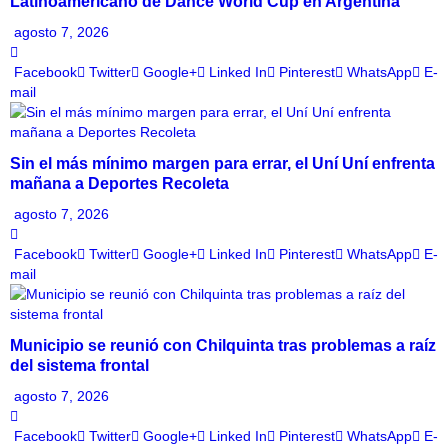
Latinoamericano de Dance World Cup en Argentina
agosto 7, 2026
Facebook
Twitter
Google+
Linked In
Pinterest
WhatsApp
E-
mail
Sin el más mínimo margen para errar, el Uní Uní enfrenta
mañana a Deportes Recoleta
agosto 7, 2026
Facebook
Twitter
Google+
Linked In
Pinterest
WhatsApp
E-
mail
Municipio se reunió con Chilquinta tras problemas a raíz
del sistema frontal
agosto 7, 2026
Facebook
Twitter
Google+
Linked In
Pinterest
WhatsApp
E-