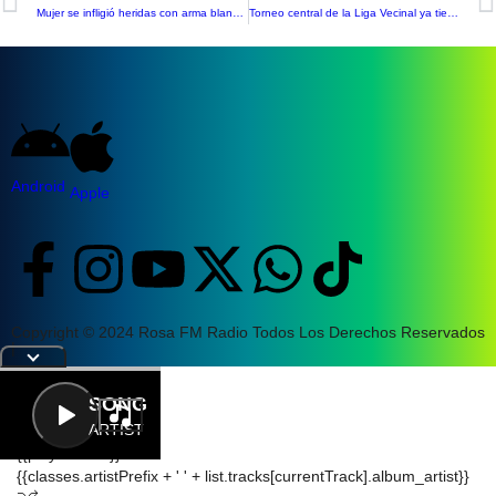
Mujer se infligió heridas con arma blanca y generó amplio despliegue de Carabineros
Torneo central de la Liga Vecinal ya tiene candidatos al título
Android
Apple
Copyright © 2024 Rosa FM Radio Todos Los Derechos Reservados
|
Letra
SONG
ARTIST
{{playListTitle}}
{{classes.artistPrefix + ' ' + list.tracks[currentTrack].album_artist}}