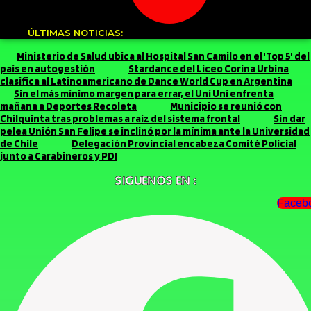
ÚLTIMAS NOTICIAS:
Ministerio de Salud ubica al Hospital San Camilo en el ‘Top 5’ del
país en autogestión
Stardance del Liceo Corina Urbina
clasifica al Latinoamericano de Dance World Cup en Argentina
Sin el más mínimo margen para errar, el Uní Uní enfrenta
mañana a Deportes Recoleta
Municipio se reunió con
Chilquinta tras problemas a raíz del sistema frontal
Sin dar
pelea Unión San Felipe se inclinó por la mínima ante la Universidad
de Chile
Delegación Provincial encabeza Comité Policial
junto a Carabineros y PDI
SIGUENOS EN :
Faceb