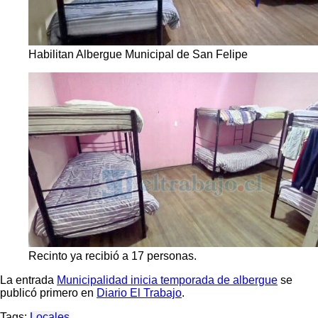
Habilitan Albergue Municipal de San Felipe
Recinto ya recibió a 17 personas.
La entrada
Municipalidad inicia temporada de albergue
se
publicó primero en
Diario El Trabajo
.
Tags:
Locales