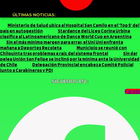
ÚLTIMAS NOTICIAS:
Ministerio de Salud ubica al Hospital San Camilo en el ‘Top 5’ del
país en autogestión
Stardance del Liceo Corina Urbina
clasifica al Latinoamericano de Dance World Cup en Argentina
Sin el más mínimo margen para errar, el Uní Uní enfrenta
mañana a Deportes Recoleta
Municipio se reunió con
Chilquinta tras problemas a raíz del sistema frontal
Sin dar
pelea Unión San Felipe se inclinó por la mínima ante la Universidad
de Chile
Delegación Provincial encabeza Comité Policial
junto a Carabineros y PDI
SIGUENOS EN :
Faceb