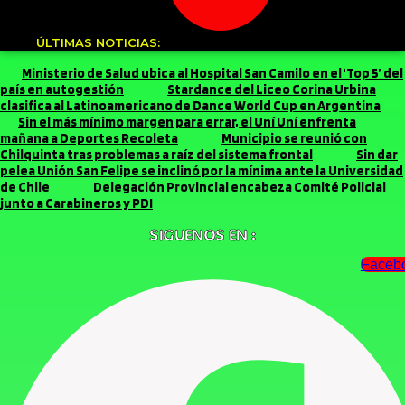
ÚLTIMAS NOTICIAS:
Ministerio de Salud ubica al Hospital San Camilo en el ‘Top 5’ del
país en autogestión
Stardance del Liceo Corina Urbina
clasifica al Latinoamericano de Dance World Cup en Argentina
Sin el más mínimo margen para errar, el Uní Uní enfrenta
mañana a Deportes Recoleta
Municipio se reunió con
Chilquinta tras problemas a raíz del sistema frontal
Sin dar
pelea Unión San Felipe se inclinó por la mínima ante la Universidad
de Chile
Delegación Provincial encabeza Comité Policial
junto a Carabineros y PDI
SIGUENOS EN :
Faceb