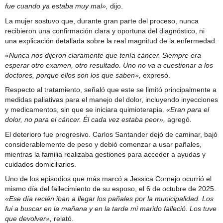
fue cuando ya estaba muy mal»,
dijo.
La mujer sostuvo que, durante gran parte del proceso, nunca
recibieron una confirmación clara y oportuna del diagnóstico, ni
una explicación detallada sobre la real magnitud de la enfermedad.
«
Nunca nos dijeron claramente que tenía cáncer. Siempre era
esperar otro examen, otro resultado. Uno no va a cuestionar a los
doctores, porque ellos son los que saben»,
expresó.
Respecto al tratamiento, señaló que este se limitó principalmente a
medidas paliativas para el manejo del dolor, incluyendo inyecciones
y medicamentos, sin que se iniciara quimioterapia.
«Eran para el
dolor, no para el cáncer. Él cada vez estaba peor»,
agregó.
El deterioro fue progresivo. Carlos Santander dejó de caminar, bajó
considerablemente de peso y debió comenzar a usar pañales,
mientras la familia realizaba gestiones para acceder a ayudas y
cuidados domiciliarios.
Uno de los episodios que más marcó a Jessica Cornejo ocurrió el
mismo día del fallecimiento de su esposo, el 6 de octubre de 2025.
«Ese día recién iban a llegar los pañales por la municipalidad. Los
fui a buscar en la mañana y en la tarde mi marido falleció. Los tuve
que devolver»,
relató.