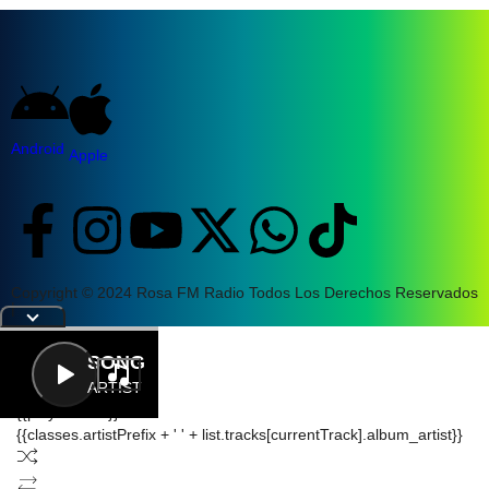
Android
Apple
Copyright © 2024 Rosa FM Radio Todos Los Derechos Reservados
|
Letra
SONG
ARTIST
{{playListTitle}}
{{classes.artistPrefix + ' ' + list.tracks[currentTrack].album_artist}}