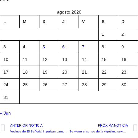
agosto 2026
L
M
X
J
V
S
D
1
2
3
4
5
6
7
8
9
10
11
12
13
14
15
16
17
18
19
20
21
22
23
24
25
26
27
28
29
30
31
« Jun
ANTERIOR NOTICIA
PRÓXIMA NOTICIA
Vecinos de El Señorial impulsan campaña solidaria de útiles escolares para escolares damnificados por incendios en el sur
Se viene el sorteo de la vigésimo sexta versión del torneo Afava