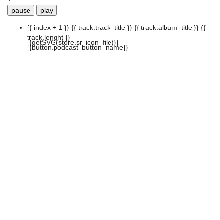
pause
play
{{ index + 1 }}
{{ track.track_title }}
{{ track.album_title }}
{{
track.lenght }}
{{getSVG(store.sr_icon_file)}}
{{button.podcast_button_name}}