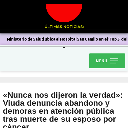
ÚLTIMAS NOTICIAS:
Ministerio de Salud ubica al Hospital San Camilo en el ‘Top 5’ del
país en autogestión
Stardance del Liceo Corina Urbina
MENU
clasifica al Latinoamericano de Dance World Cup en Argentina
Sin el más mínimo margen para errar, el Uní Uní enfrenta
mañana a Deportes Recoleta
Municipio se reunió con
«Nunca nos dijeron la verdad»:
Chilquinta tras problemas a raíz del sistema frontal
Viuda denuncia abandono y
Sin dar pelea Unión San Felipe se inclinó por la mínima ante la
demoras en atención pública
tras muerte de su esposo por
Universidad de Chile
Delegación Provincial encabeza
cáncer